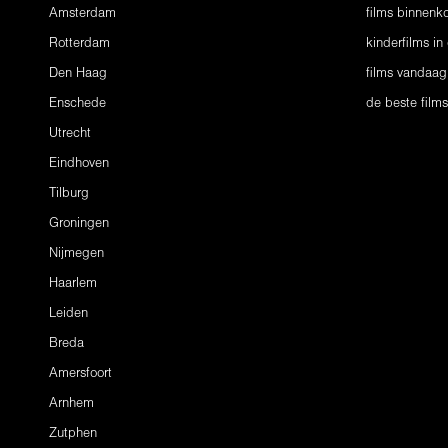
Amsterdam
films binnenko
Rotterdam
kinderfilms in
Den Haag
films vandaag
Enschede
de beste film
Utrecht
Eindhoven
Tilburg
Groningen
Nijmegen
Haarlem
Leiden
Breda
Amersfoort
Arnhem
Zutphen