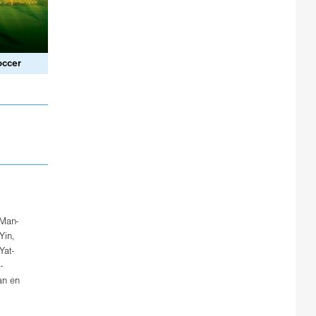
occer
Man-
Yin
,
Yat-
-
an
en