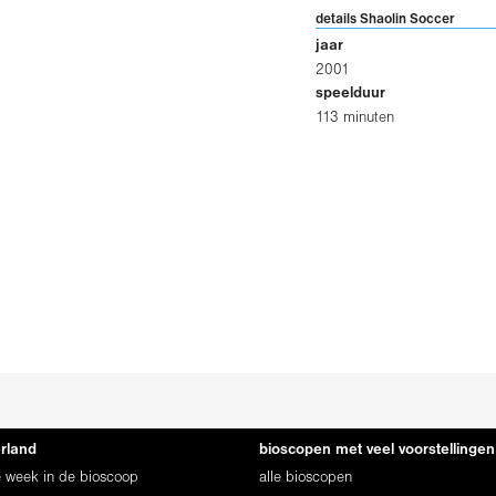
details Shaolin Soccer
jaar
2001
speelduur
113 minuten
erland
bioscopen met veel voorstellingen
ze week in de bioscoop
alle bioscopen