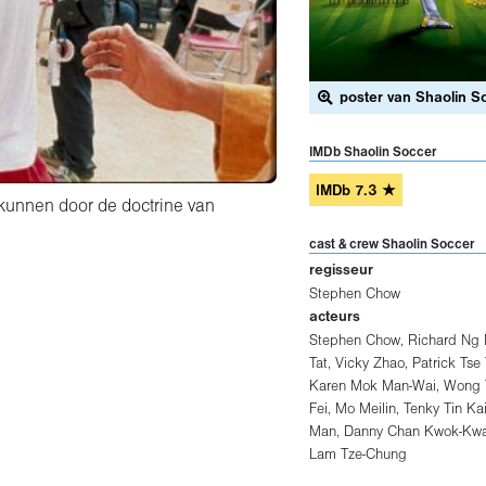
poster van Shaolin S
IMDb Shaolin Soccer
IMDb
7.3
★
n kunnen door de doctrine van
cast & crew Shaolin Soccer
regisseur
Stephen Chow
acteurs
Stephen Chow
,
Richard Ng 
Tat
,
Vicky Zhao
,
Patrick Tse 
Karen Mok Man-Wai
,
Wong 
Fei
,
Mo Meilin
,
Tenky Tin Kai
Man
,
Danny Chan Kwok-Kw
Lam Tze-Chung