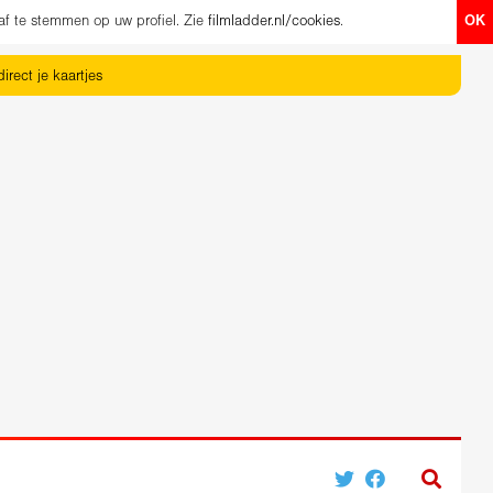
af te stemmen op uw profiel. Zie
filmladder.nl/cookies
.
OK
irect je kaartjes