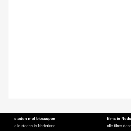
steden met bioscopen
films in Ned
alle steden in Nederland
alle films de