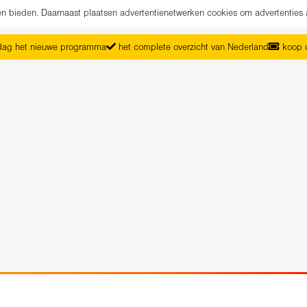
nen bieden. Daarnaast plaatsen advertentienetwerken cookies om advertenties 
ag het nieuwe programma
het complete overzicht van Nederland
koop d