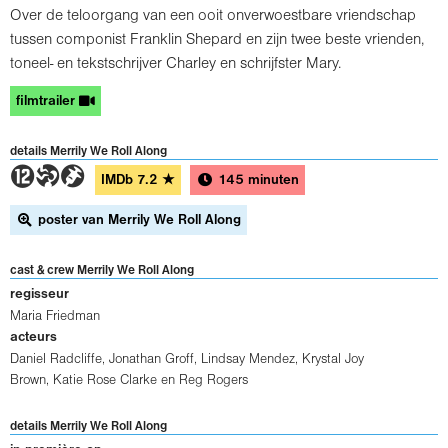
Over de teloorgang van een ooit onverwoestbare vriendschap
tussen componist Franklin Shepard en zijn twee beste vrienden,
toneel- en tekstschrijver Charley en schrijfster Mary.
filmtrailer
details Merrily We Roll Along
4TH
IMDb
7.2
★
145 minuten
poster van Merrily We Roll Along
cast & crew Merrily We Roll Along
regisseur
Maria Friedman
acteurs
Daniel Radcliffe
,
Jonathan Groff
,
Lindsay Mendez
,
Krystal Joy
Brown
,
Katie Rose Clarke
en
Reg Rogers
details Merrily We Roll Along