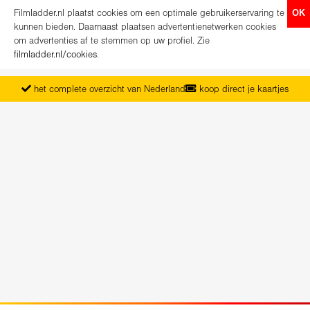
Filmladder.nl plaatst cookies om een optimale gebruikerservaring te
OK
kunnen bieden. Daarnaast plaatsen advertentienetwerken cookies
om advertenties af te stemmen op uw profiel. Zie
filmladder.nl/cookies
.
het complete overzicht van Nederland
koop direct je kaartjes
vanaf maandag het nieuwe programma