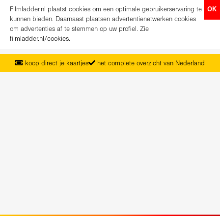
Filmladder.nl plaatst cookies om een optimale gebruikerservaring te
OK
kunnen bieden. Daarnaast plaatsen advertentienetwerken cookies
om advertenties af te stemmen op uw profiel. Zie
filmladder.nl/cookies
.
koop direct je kaartjes
het complete overzicht van Nederland
vanaf maandag het nieuwe programma