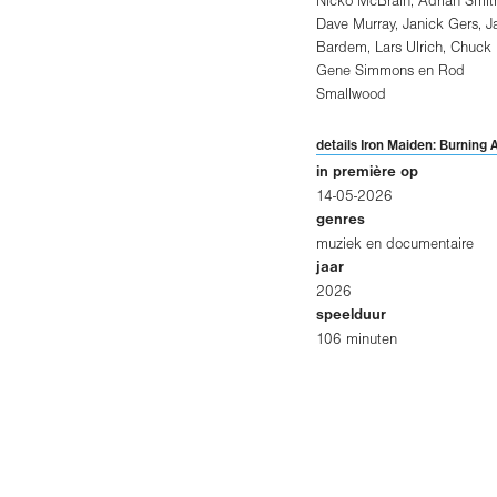
Nicko McBrain
,
Adrian Smit
Dave Murray
,
Janick Gers
,
J
Bardem
,
Lars Ulrich
,
Chuck 
Gene Simmons
en
Rod
Smallwood
details Iron Maiden: Burning 
in première op
14-05-2026
genres
muziek en documentaire
jaar
2026
speelduur
106 minuten