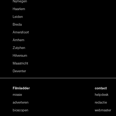
Nijmegen
Haarlem
Leiden
Breda
Amersfoort
Arnhem
Zutphen
Hilversum
Maastricht
Deventer
Filmladder
contact
missie
helpdesk
adverteren
redactie
bioscopen
webmaster