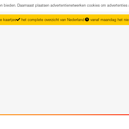
nen bieden. Daarnaast plaatsen advertentienetwerken cookies om advertenties 
e kaartjes
het complete overzicht van Nederland
vanaf maandag het ni