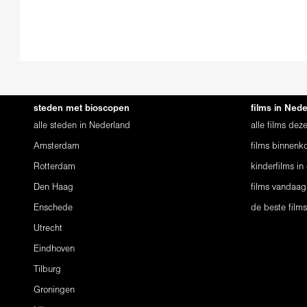
steden met bioscopen
films in Ned
alle steden in Nederland
alle films de
Amsterdam
films binnenko
Rotterdam
kinderfilms in
Den Haag
films vandaag
Enschede
de beste film
Utrecht
Eindhoven
Tilburg
Groningen