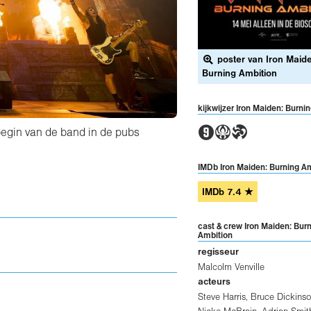
poster van Iron Maid
Burning Ambition
kijkwijzer Iron Maiden: Burni
3AT
begin van de band in de pubs
IMDb Iron Maiden: Burning A
IMDb
7.4
★
cast & crew Iron Maiden: Bur
Ambition
regisseur
Malcolm Venville
acteurs
Steve Harris
,
Bruce Dickins