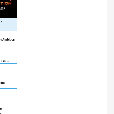
en:
ng Ambition
mbition
ning
on
,