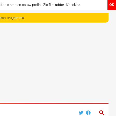
af te stemmen op uw profiel. Zie
filmladder.nl/cookies
.
OK
euwe programma