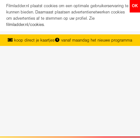
Filmladder.nl plaatst cookies om een optimale gebruikerservaring te
OK
kunnen bieden. Daarnaast plaatsen advertentienetwerken cookies
om advertenties af te stemmen op uw profiel. Zie
filmladder.nl/cookies
.
koop direct je kaartjes
vanaf maandag het nieuwe programma
het complete overzicht van Nederland