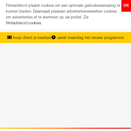
Filmladder.nl plaatst cookies om een optimale gebruikerservaring te
OK
kunnen bieden. Daarnaast plaatsen advertentienetwerken cookies
om advertenties af te stemmen op uw profiel. Zie
filmladder.nl/cookies
.
koop direct je kaartjes
vanaf maandag het nieuwe programma
het complete overzicht van Nederland