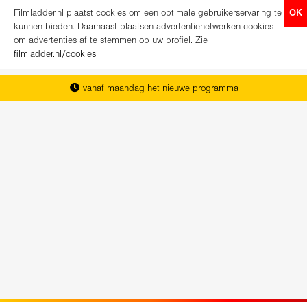
Filmladder.nl plaatst cookies om een optimale gebruikerservaring te
OK
kunnen bieden. Daarnaast plaatsen advertentienetwerken cookies
om advertenties af te stemmen op uw profiel. Zie
filmladder.nl/cookies
.
vanaf maandag het nieuwe programma
het complete overzicht van Nederland
koop direct je kaartjes