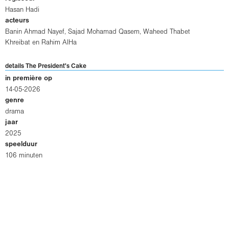
Hasan Hadi
acteurs
Banin Ahmad Nayef
,
Sajad Mohamad Qasem
,
Waheed Thabet
Khreibat
en
Rahim AlHa
details The President's Cake
in première op
14-05-2026
genre
drama
jaar
2025
speelduur
106 minuten