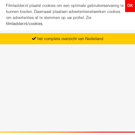
Filmladder.nl plaatst cookies om een optimale gebruikerservaring te
OK
kunnen bieden. Daarnaast plaatsen advertentienetwerken cookies
om advertenties af te stemmen op uw profiel. Zie
filmladder.nl/cookies
.
het complete overzicht van Nederland
vanaf maandag het nieuwe programma
koop direct je kaartjes