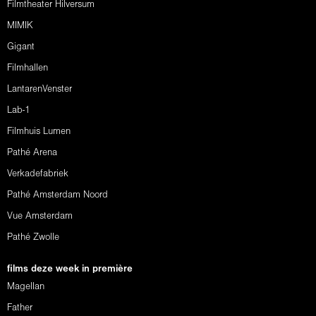
Filmtheater Hilversum
MIMIK
Gigant
Filmhallen
LantarenVenster
Lab-1
Filmhuis Lumen
Pathé Arena
Verkadefabriek
Pathé Amsterdam Noord
Vue Amsterdam
Pathé Zwolle
films deze week in première
Magellan
Father