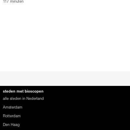
117 minuten
steden met bioscopen
alle steden in Nederland
Amsterdam
Rotterdam
Den Haag