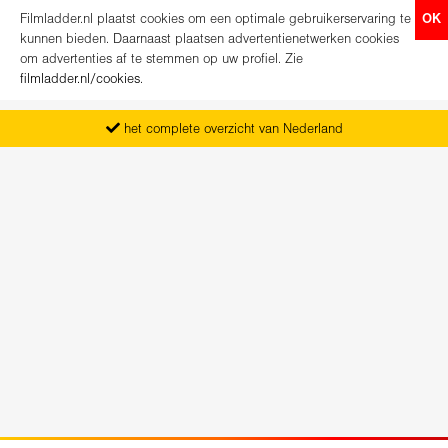
Filmladder.nl plaatst cookies om een optimale gebruikerservaring te
OK
kunnen bieden. Daarnaast plaatsen advertentienetwerken cookies
om advertenties af te stemmen op uw profiel. Zie
filmladder.nl/cookies
.
het complete overzicht van Nederland
vanaf maandag het nieuwe programma
koop direct je kaartjes