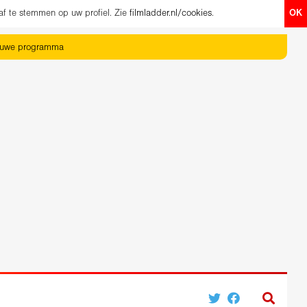
af te stemmen op uw profiel. Zie
filmladder.nl/cookies
.
OK
euwe programma