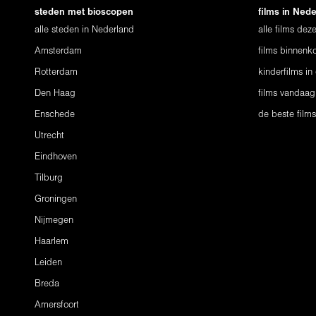
steden met bioscopen
films in Ned
alle steden in Nederland
alle films de
Amsterdam
films binnenko
Rotterdam
kinderfilms in
Den Haag
films vandaag
Enschede
de beste film
Utrecht
Eindhoven
Tilburg
Groningen
Nijmegen
Haarlem
Leiden
Breda
Amersfoort