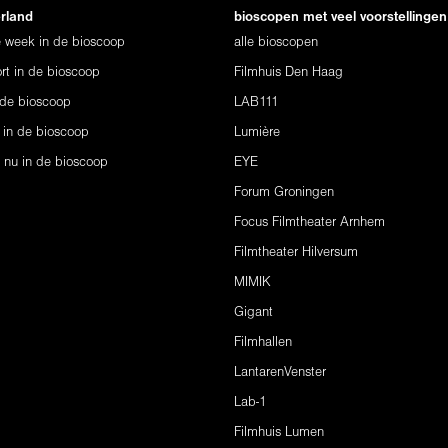
erland
bioscopen met veel voorstellingen
ze week in de bioscoop
alle bioscopen
rt in de bioscoop
Filmhuis Den Haag
 de bioscoop
LAB111
 in de bioscoop
Lumière
s nu in de bioscoop
EYE
Forum Groningen
Focus Filmtheater Arnhem
Filmtheater Hilversum
MIMIK
Gigant
Filmhallen
LantarenVenster
Lab-1
Filmhuis Lumen