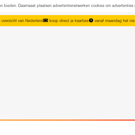
nen bieden. Daarnaast plaatsen advertentienetwerken cookies om advertenties 
 overzicht van Nederland
koop direct je kaartjes
vanaf maandag het ni