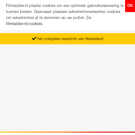
Filmladder.nl plaatst cookies om een optimale gebruikerservaring te
OK
kunnen bieden. Daarnaast plaatsen advertentienetwerken cookies
om advertenties af te stemmen op uw profiel. Zie
filmladder.nl/cookies
.
het complete overzicht van Nederland
vanaf maandag het nieuwe programma
koop direct je kaartjes