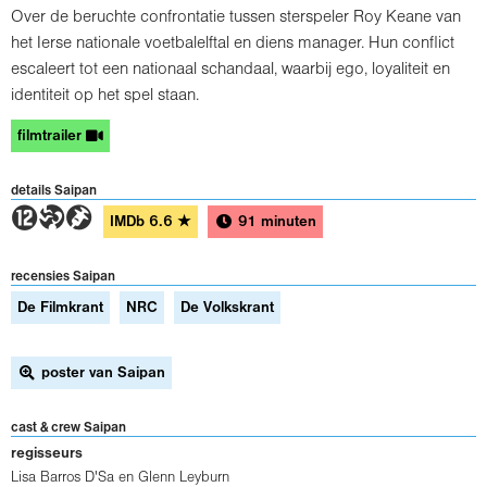
Over de beruchte confrontatie tussen sterspeler Roy Keane van
het Ierse nationale voetbalelftal en diens manager. Hun conflict
escaleert tot een nationaal schandaal, waarbij ego, loyaliteit en
identiteit op het spel staan.
filmtrailer
details Saipan
4TH
IMDb
6.6
★
91 minuten
recensies Saipan
De Filmkrant
NRC
De Volkskrant
poster van Saipan
cast & crew Saipan
regisseurs
Lisa Barros D'Sa
en
Glenn Leyburn