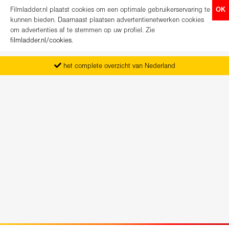
Filmladder.nl plaatst cookies om een optimale gebruikerservaring te
OK
kunnen bieden. Daarnaast plaatsen advertentienetwerken cookies
om advertenties af te stemmen op uw profiel. Zie
filmladder.nl/cookies
.
het complete overzicht van Nederland
vanaf maandag het nieuwe programma
koop direct je kaartjes