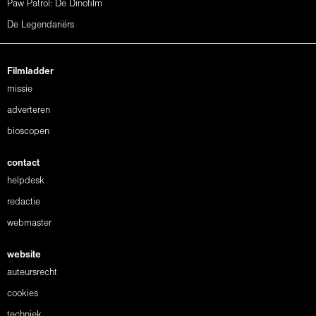
Paw Patrol: De Dinofilm
De Legendariërs
Filmladder
missie
adverteren
bioscopen
contact
helpdesk
redactie
webmaster
website
auteursrecht
cookies
techniek