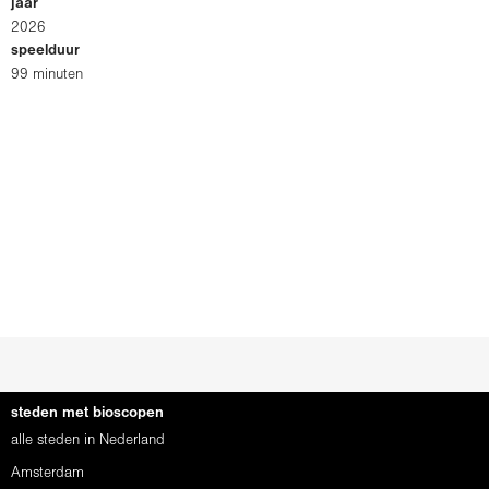
jaar
2026
speelduur
99 minuten
steden met bioscopen
alle steden in Nederland
Amsterdam