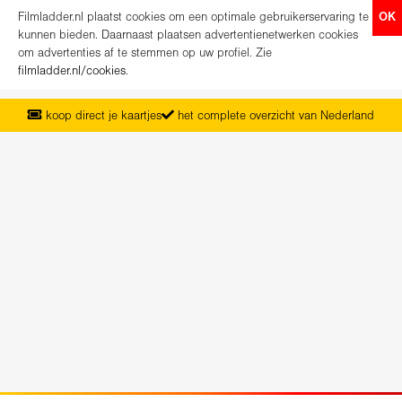
Filmladder.nl plaatst cookies om een optimale gebruikerservaring te
OK
kunnen bieden. Daarnaast plaatsen advertentienetwerken cookies
om advertenties af te stemmen op uw profiel. Zie
filmladder.nl/cookies
.
koop direct je kaartjes
het complete overzicht van Nederland
vanaf maandag het nieuwe programma