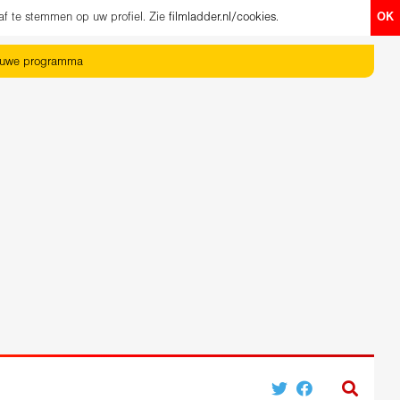
af te stemmen op uw profiel. Zie
filmladder.nl/cookies
.
OK
euwe programma