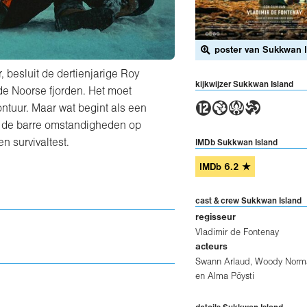
poster van Sukkwan I
 besluit de dertienjarige Roy
kijkwijzer Sukkwan Island
de Noorse fjorden. Het moet
4GAT
ntuur. Maar wat begint als een
 de barre omstandigheden op
en survivaltest.
IMDb Sukkwan Island
IMDb
6.2
★
cast & crew Sukkwan Island
regisseur
Vladimir de Fontenay
acteurs
Swann Arlaud
,
Woody Norm
en
Alma Pöysti