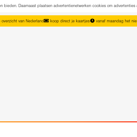
nen bieden. Daarnaast plaatsen advertentienetwerken cookies om advertenties 
 overzicht van Nederland
koop direct je kaartjes
vanaf maandag het ni