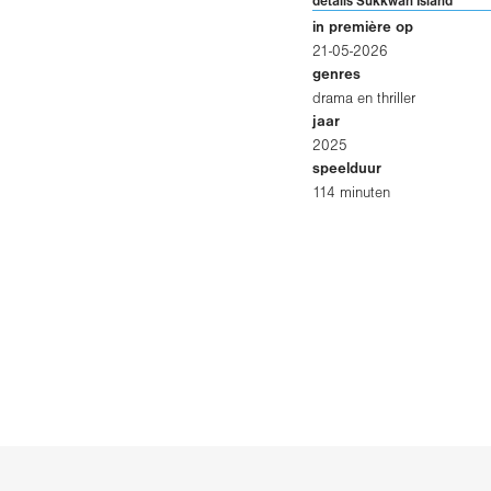
details Sukkwan Island
in première op
21-05-2026
genres
drama en thriller
jaar
2025
speelduur
114 minuten