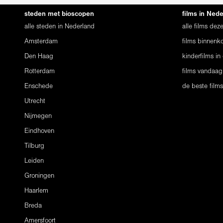
steden met bioscopen
films in Ned
alle steden in Nederland
alle films de
Amsterdam
films binnenko
Den Haag
kinderfilms in
Rotterdam
films vandaag
Enschede
de beste film
Utrecht
Nijmegen
Eindhoven
Tilburg
Leiden
Groningen
Haarlem
Breda
Amersfoort