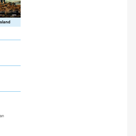
sland
an