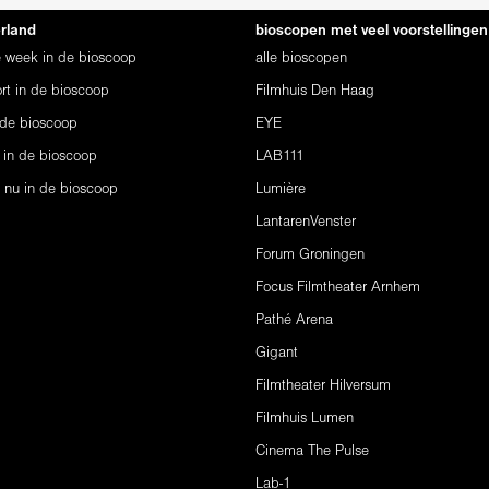
erland
bioscopen met veel voorstellingen
ze week in de bioscoop
alle bioscopen
rt in de bioscoop
Filmhuis Den Haag
 de bioscoop
EYE
 in de bioscoop
LAB111
s nu in de bioscoop
Lumière
LantarenVenster
Forum Groningen
Focus Filmtheater Arnhem
Pathé Arena
Gigant
Filmtheater Hilversum
Filmhuis Lumen
Cinema The Pulse
Lab-1