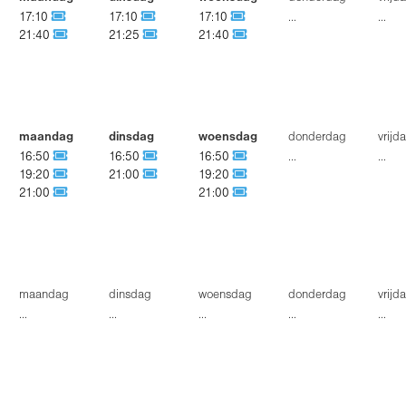
17:10
17:10
17:10
...
...
21:40
21:25
21:40
maandag
dinsdag
woensdag
donderdag
vrijd
16:50
16:50
16:50
...
...
19:20
21:00
19:20
21:00
21:00
maandag
dinsdag
woensdag
donderdag
vrijd
...
...
...
...
...