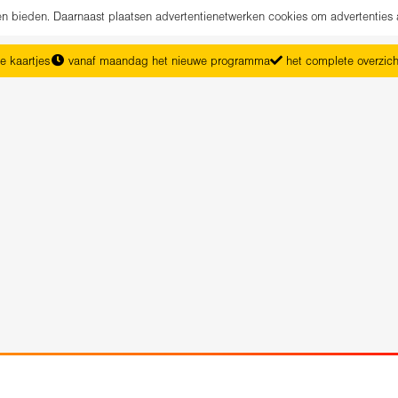
nen bieden. Daarnaast plaatsen advertentienetwerken cookies om advertenties 
e kaartjes
vanaf maandag het nieuwe programma
het complete overzic