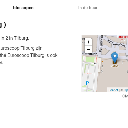
bioscopen
in de buurt
g
)
n 2 in Tilburg.
+
−
Euroscoop Tilburg zijn
hé Euroscoop Tilburg is ook
r.
Leaflet
| ©
Op
Oly