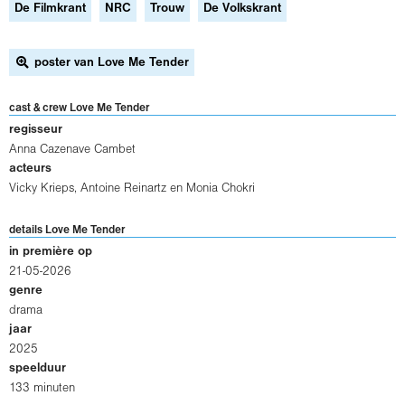
De Filmkrant
NRC
Trouw
De Volkskrant
poster van Love Me Tender
cast & crew Love Me Tender
regisseur
Anna Cazenave Cambet
acteurs
Vicky Krieps
,
Antoine Reinartz
en
Monia Chokri
details Love Me Tender
in première op
21-05-2026
genre
drama
jaar
2025
speelduur
133 minuten