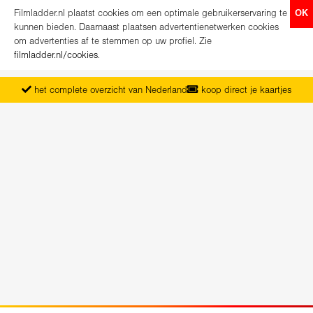
Filmladder.nl plaatst cookies om een optimale gebruikerservaring te
OK
kunnen bieden. Daarnaast plaatsen advertentienetwerken cookies
om advertenties af te stemmen op uw profiel. Zie
filmladder.nl/cookies
.
het complete overzicht van Nederland
koop direct je kaartjes
vanaf maandag het nieuwe programma