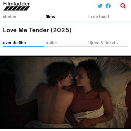
steden
films
in de buurt
Love Me Tender (2025)
over de film
trailer
tijden & tickets