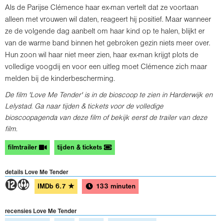
Als de Parijse Clémence haar ex-man vertelt dat ze voortaan
alleen met vrouwen wil daten, reageert hij positief. Maar wanneer
ze de volgende dag aanbelt om haar kind op te halen, blijkt er
van de warme band binnen het gebroken gezin niets meer over.
Hun zoon wil haar niet meer zien, haar ex-man krijgt plots de
volledige voogdij en voor een uitleg moet Clémence zich maar
melden bij de kinderbescherming.
De film 'Love Me Tender' is in de bioscoop te zien in Harderwijk en
Lelystad. Ga naar tijden & tickets voor de volledige
bioscoopagenda van deze film of bekijk eerst de trailer van deze
film.
filmtrailer
tijden & tickets
details Love Me Tender
4S
IMDb
6.7
★
133 minuten
recensies Love Me Tender