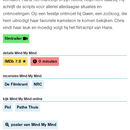
schrijft de scripts voor allerlei alledaagse situaties en
ontmoetingen. Op een feestje ontmoet hij Gwen, een zoöloog, die
hem uitnodigt haar favoriete kameleon te komen bekijken. Chris
vindt haar leuk en moedig volgt hij het flirt-script van Hans.
filmtrailer
details Mind My Mind
IMDb
7.8
★
0 minuten
recensies Mind My Mind
De Filmkrant
NRC
kijk Mind My Mind online
Picl
Pathe Thuis
poster van Mind My Mind