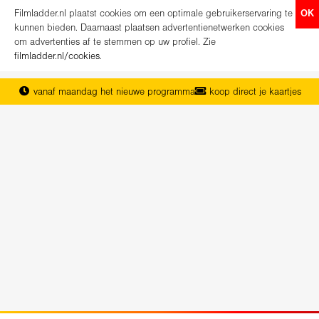
Filmladder.nl plaatst cookies om een optimale gebruikerservaring te
OK
kunnen bieden. Daarnaast plaatsen advertentienetwerken cookies
om advertenties af te stemmen op uw profiel. Zie
filmladder.nl/cookies
.
vanaf maandag het nieuwe programma
koop direct je kaartjes
het complete overzicht van Nederland