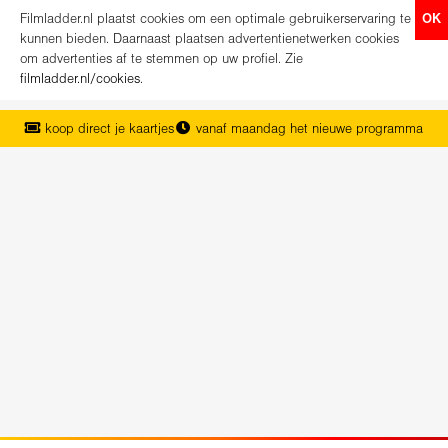
Filmladder.nl plaatst cookies om een optimale gebruikerservaring te
OK
kunnen bieden. Daarnaast plaatsen advertentienetwerken cookies
om advertenties af te stemmen op uw profiel. Zie
filmladder.nl/cookies
.
koop direct je kaartjes
vanaf maandag het nieuwe programma
het complete overzicht van Nederland