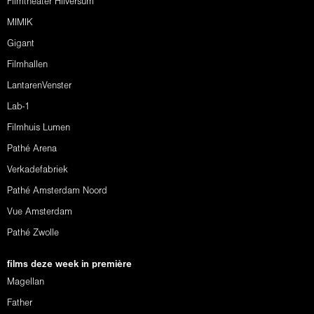
Filmtheater Hilversum
MIMIK
Gigant
Filmhallen
LantarenVenster
Lab-1
Filmhuis Lumen
Pathé Arena
Verkadefabriek
Pathé Amsterdam Noord
Vue Amsterdam
Pathé Zwolle
films deze week in première
Magellan
Father