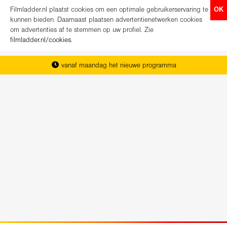
Filmladder.nl plaatst cookies om een optimale gebruikerservaring te
OK
kunnen bieden. Daarnaast plaatsen advertentienetwerken cookies
om advertenties af te stemmen op uw profiel. Zie
filmladder.nl/cookies
.
vanaf maandag het nieuwe programma
het complete overzicht van Nederland
koop direct je kaartjes