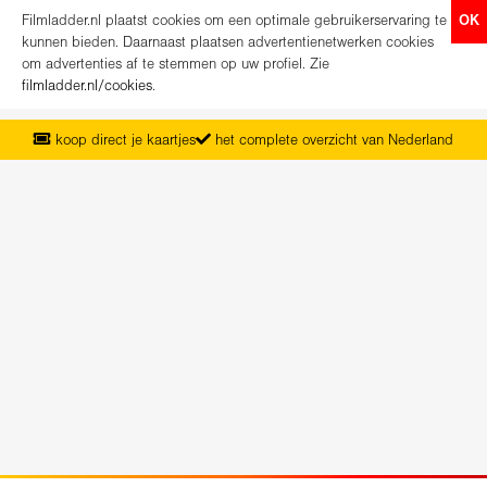
Filmladder.nl plaatst cookies om een optimale gebruikerservaring te
OK
kunnen bieden. Daarnaast plaatsen advertentienetwerken cookies
om advertenties af te stemmen op uw profiel. Zie
filmladder.nl/cookies
.
koop direct je kaartjes
het complete overzicht van Nederland
vanaf maandag het nieuwe programma