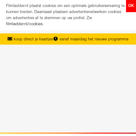
Filmladder.nl plaatst cookies om een optimale gebruikerservaring te
OK
kunnen bieden. Daarnaast plaatsen advertentienetwerken cookies
om advertenties af te stemmen op uw profiel. Zie
filmladder.nl/cookies
.
koop direct je kaartjes
vanaf maandag het nieuwe programma
het complete overzicht van Nederland