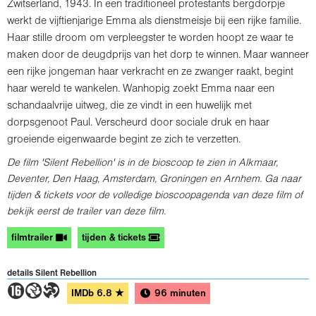
Zwitserland, 1943. In een traditioneel protestants bergdorpje
werkt de vijftienjarige Emma als dienstmeisje bij een rijke familie.
Haar stille droom om verpleegster te worden hoopt ze waar te
maken door de deugdprijs van het dorp te winnen. Maar wanneer
een rijke jongeman haar verkracht en ze zwanger raakt, begint
haar wereld te wankelen. Wanhopig zoekt Emma naar een
schandaalvrije uitweg, die ze vindt in een huwelijk met
dorpsgenoot Paul. Verscheurd door sociale druk en haar
groeiende eigenwaarde begint ze zich te verzetten.
De film 'Silent Rebellion' is in de bioscoop te zien in Alkmaar,
Deventer, Den Haag, Amsterdam, Groningen en Arnhem. Ga naar
tijden & tickets voor de volledige bioscoopagenda van deze film of
bekijk eerst de trailer van deze film.
filmtrailer
tijden & tickets
details Silent Rebellion
6GT
IMDb
6.8
★
96 minuten