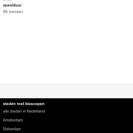
speelduur
96 minuten
steden met bioscopen
alle steden in Nederland
Amsterdam
Rotterdam