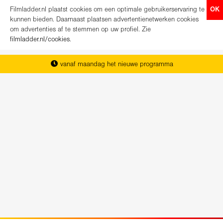
Filmladder.nl plaatst cookies om een optimale gebruikerservaring te
OK
kunnen bieden. Daarnaast plaatsen advertentienetwerken cookies
om advertenties af te stemmen op uw profiel. Zie
filmladder.nl/cookies
.
vanaf maandag het nieuwe programma
het complete overzicht van Nederland
koop direct je kaartjes