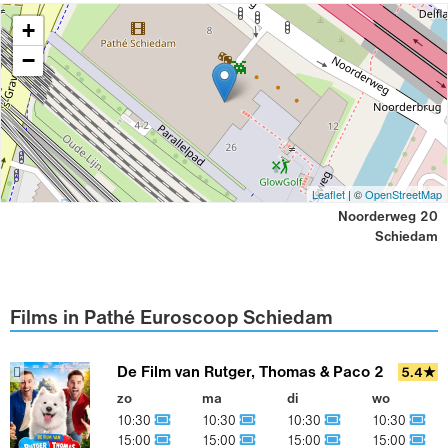
+
−
Leaflet
| ©
OpenStreetMap
Noorderweg 20
Schiedam
Films in Pathé Euroscoop Schiedam
De Film van Rutger, Thomas & Paco 2
5.4★
zo
ma
di
wo
10:30
10:30
10:30
10:30
15:00
15:00
15:00
15:00