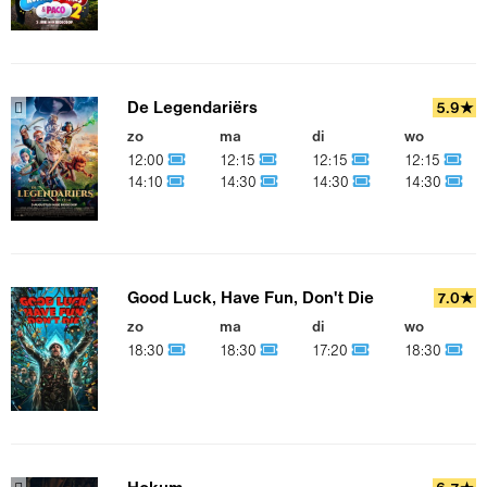
De Legendariërs
5.9★
zo
ma
di
wo
12:00
12:15
12:15
12:15
14:10
14:30
14:30
14:30
Good Luck, Have Fun, Don't Die
7.0★
zo
ma
di
wo
18:30
18:30
17:20
18:30