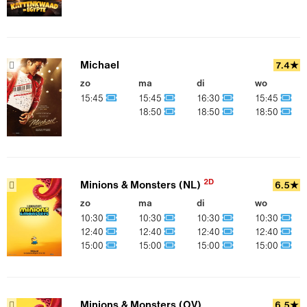
Michael
7.4★
zo
ma
di
wo
15:45
15:45
16:30
15:45
18:50
18:50
18:50
2D
Minions & Monsters (NL)
6.5★
zo
ma
di
wo
10:30
10:30
10:30
10:30
12:40
12:40
12:40
12:40
15:00
15:00
15:00
15:00
Minions & Monsters (OV)
6.5★