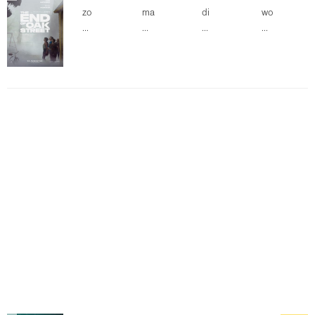
zo
ma
di
wo
...
...
...
...