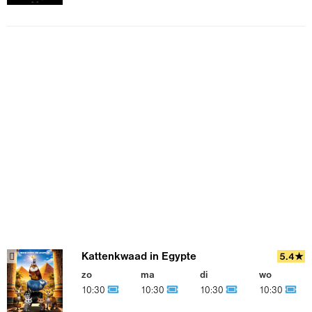
Kattenkwaad in Egypte
5.4★
zo
ma
di
wo
10:30
10:30
10:30
10:30