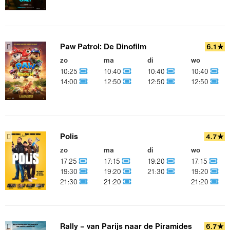
Paw Patrol: De Dinofilm
6.1★
zo
ma
di
wo
10:25
10:40
10:40
10:40
14:00
12:50
12:50
12:50
Polis
4.7★
zo
ma
di
wo
17:25
17:15
19:20
17:15
19:30
19:20
21:30
19:20
21:30
21:20
21:20
Rally – van Parijs naar de Piramides
6.7★