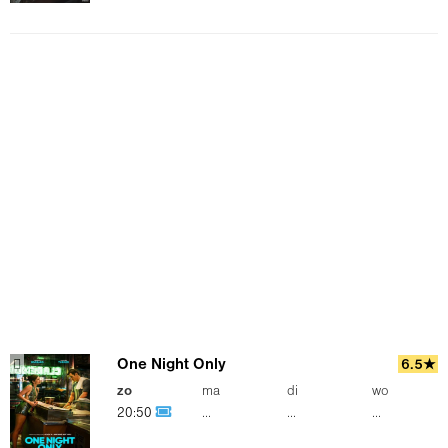
One Night Only
6.5★
zo
ma
di
wo
20:50
...
...
...