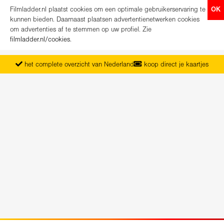
Filmladder.nl plaatst cookies om een optimale gebruikerservaring te
OK
kunnen bieden. Daarnaast plaatsen advertentienetwerken cookies
om advertenties af te stemmen op uw profiel. Zie
filmladder.nl/cookies
.
het complete overzicht van Nederland
koop direct je kaartjes
vanaf maandag het nieuwe programma