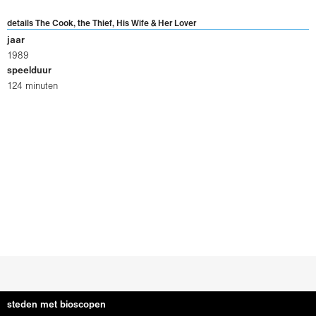
details The Cook, the Thief, His Wife & Her Lover
jaar
1989
speelduur
124 minuten
steden met bioscopen