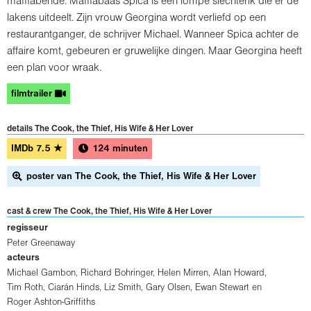
maffiabende. Maffiabaas Spica is een lompe slechterik die er de
lakens uitdeelt. Zijn vrouw Georgina wordt verliefd op een
restaurantganger, de schrijver Michael. Wanneer Spica achter de
affaire komt, gebeuren er gruwelijke dingen. Maar Georgina heeft
een plan voor wraak.
filmtrailer
details The Cook, the Thief, His Wife & Her Lover
IMDb
7.5
★
124 minuten
poster van The Cook, the Thief, His Wife & Her Lover
cast & crew The Cook, the Thief, His Wife & Her Lover
regisseur
Peter Greenaway
acteurs
Michael Gambon
,
Richard Bohringer
,
Helen Mirren
,
Alan Howard
,
Tim Roth
,
Ciarán Hinds
,
Liz Smith
,
Gary Olsen
,
Ewan Stewart
en
Roger Ashton-Griffiths