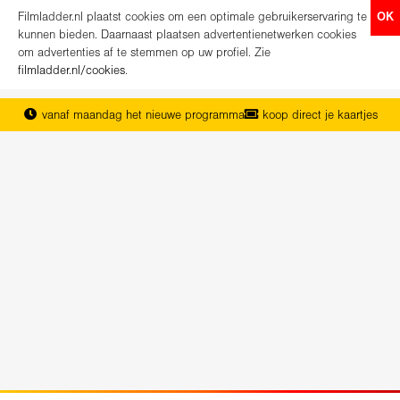
Filmladder.nl plaatst cookies om een optimale gebruikerservaring te
OK
kunnen bieden. Daarnaast plaatsen advertentienetwerken cookies
om advertenties af te stemmen op uw profiel. Zie
filmladder.nl/cookies
.
vanaf maandag het nieuwe programma
koop direct je kaartjes
het complete overzicht van Nederland