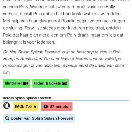
Pola is het liefst in zwembad Splish Splash, samen met haar beste
vriendin Polly. Wanneer het zwembad moet sluiten en Polly
verhuist, besluit Pola dat ze het bad koste wat kost wil redden.
Met hulp van haar klasgenoot Rosalie begint ze een actie tegen
de sluiting. Terwijl ze steeds meer kinderen meekrijgt, ontdekt
Pola dat haar plan niet alleen om Polly draait, maar om iets dat
belangrijk is voor iedereen.
De film 'Splish Splash Forever!' is in de bioscoop te zien in Den
Haag en Amsterdam. Ga naar tijden & tickets voor de volledige
bioscoopagenda van deze film of bekijk eerst de trailer van deze
film.
filmtrailer
tijden & tickets
details Splish Splash Forever!
1
IMDb
7.6
★
87 minuten
poster van Splish Splash Forever!