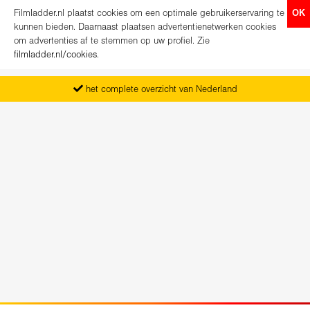
Filmladder.nl plaatst cookies om een optimale gebruikerservaring te
OK
kunnen bieden. Daarnaast plaatsen advertentienetwerken cookies
om advertenties af te stemmen op uw profiel. Zie
filmladder.nl/cookies
.
het complete overzicht van Nederland
vanaf maandag het nieuwe programma
koop direct je kaartjes