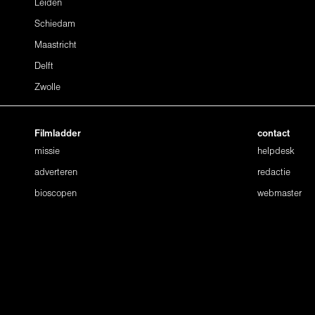
Leiden
Schiedam
Maastricht
Delft
Zwolle
Filmladder
contact
missie
helpdesk
adverteren
redactie
bioscopen
webmaster