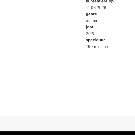
in première op
11-06-2026
genre
drama
jaar
2025
speelduur
160 minuten