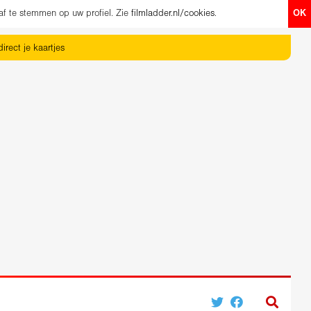
af te stemmen op uw profiel. Zie
filmladder.nl/cookies
.
OK
irect je kaartjes