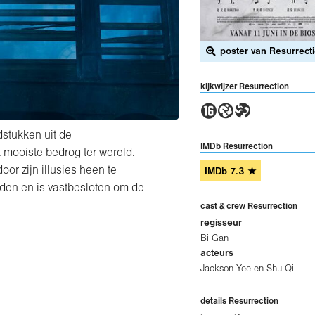
poster van Resurrect
kijkwijzer Resurrection
6GT
stukken uit de
IMDb Resurrection
mooiste bedrog ter wereld.
oor zijn illusies heen te
IMDb
7.3
★
eden en is vastbesloten om de
cast & crew Resurrection
regisseur
Bi Gan
acteurs
Jackson Yee
en
Shu Qi
details Resurrection