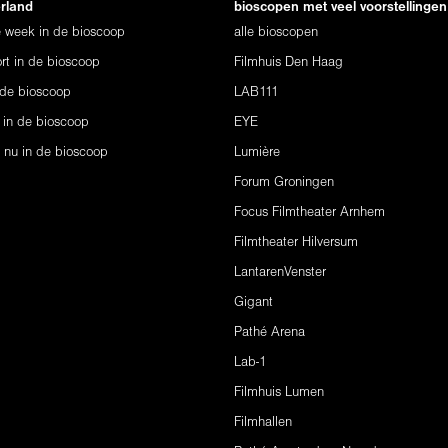
erland
bioscopen met veel voorstellingen
ze week in de bioscoop
alle bioscopen
rt in de bioscoop
Filmhuis Den Haag
 de bioscoop
LAB111
 in de bioscoop
EYE
s nu in de bioscoop
Lumière
Forum Groningen
Focus Filmtheater Arnhem
Filmtheater Hilversum
LantarenVenster
Gigant
Pathé Arena
Lab-1
Filmhuis Lumen
Filmhallen