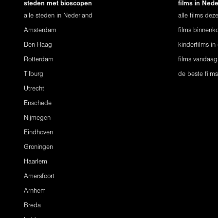
steden met bioscopen
films in Ned
alle steden in Nederland
alle films de
Amsterdam
films binnenko
Den Haag
kinderfilms in
Rotterdam
films vandaag
Tilburg
de beste film
Utrecht
Enschede
Nijmegen
Eindhoven
Groningen
Haarlem
Amersfoort
Arnhem
Breda