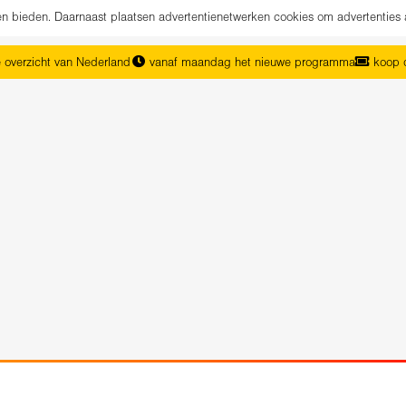
nen bieden. Daarnaast plaatsen advertentienetwerken cookies om advertenties 
 overzicht van Nederland
vanaf maandag het nieuwe programma
koop d