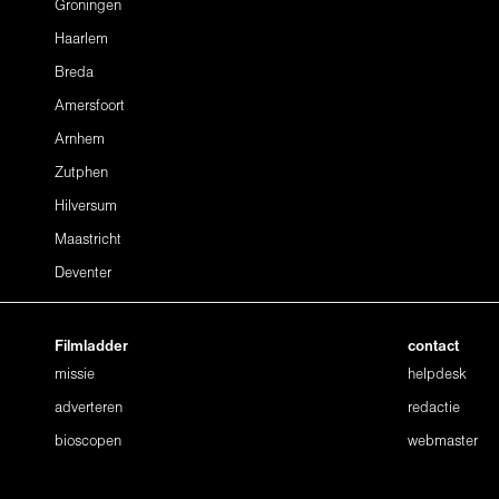
Groningen
Haarlem
Breda
Amersfoort
Arnhem
Zutphen
Hilversum
Maastricht
Deventer
Filmladder
contact
missie
helpdesk
adverteren
redactie
bioscopen
webmaster