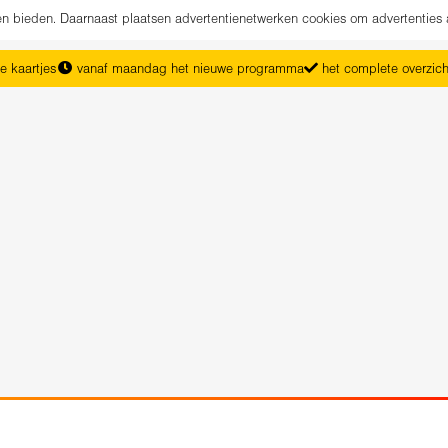
nen bieden. Daarnaast plaatsen advertentienetwerken cookies om advertenties 
e kaartjes
vanaf maandag het nieuwe programma
het complete overzic