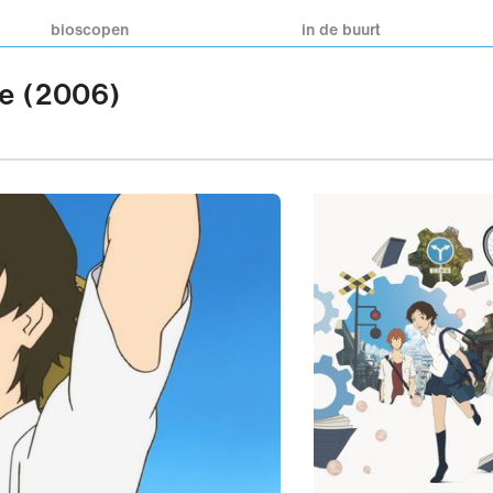
bioscopen
in de buurt
e (2006)