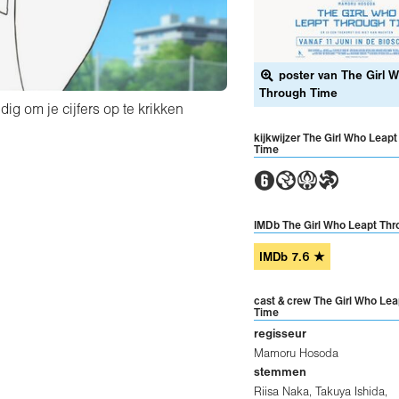
poster van The Girl 
Through Time
dig om je cijfers op te krikken
kijkwijzer The Girl Who Leap
Time
2GAT
IMDb The Girl Who Leapt Th
IMDb
7.6
★
cast & crew The Girl Who Le
Time
regisseur
Mamoru Hosoda
stemmen
Riisa Naka, Takuya Ishida,