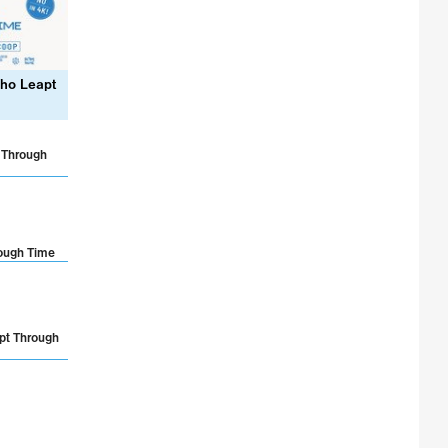
Who Leapt
t Through
rough Time
apt Through