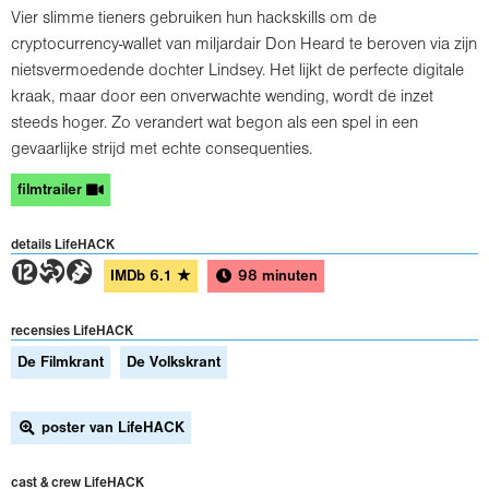
Vier slimme tieners gebruiken hun hackskills om de
cryptocurrency-wallet van miljardair Don Heard te beroven via zijn
nietsvermoedende dochter Lindsey. Het lijkt de perfecte digitale
kraak, maar door een onverwachte wending, wordt de inzet
steeds hoger. Zo verandert wat begon als een spel in een
gevaarlijke strijd met echte consequenties.
filmtrailer
details LifeHACK
4TH
IMDb
6.1
★
98 minuten
recensies LifeHACK
De Filmkrant
De Volkskrant
poster van LifeHACK
cast & crew LifeHACK