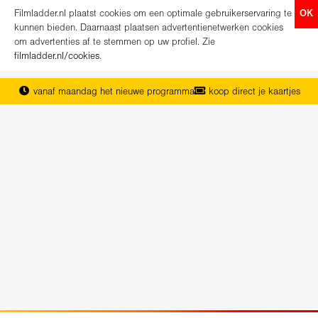
Filmladder.nl plaatst cookies om een optimale gebruikerservaring te
OK
kunnen bieden. Daarnaast plaatsen advertentienetwerken cookies
om advertenties af te stemmen op uw profiel. Zie
filmladder.nl/cookies
.
vanaf maandag het nieuwe programma
koop direct je kaartjes
het complete overzicht van Nederland