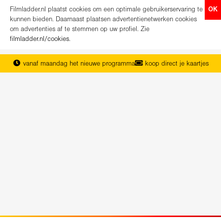
Filmladder.nl plaatst cookies om een optimale gebruikerservaring te
OK
kunnen bieden. Daarnaast plaatsen advertentienetwerken cookies
om advertenties af te stemmen op uw profiel. Zie
filmladder.nl/cookies
.
vanaf maandag het nieuwe programma
koop direct je kaartjes
het complete overzicht van Nederland