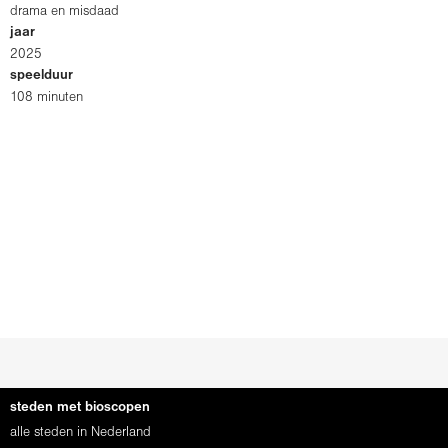
drama en misdaad
jaar
2025
speelduur
108 minuten
steden met bioscopen
alle steden in Nederland