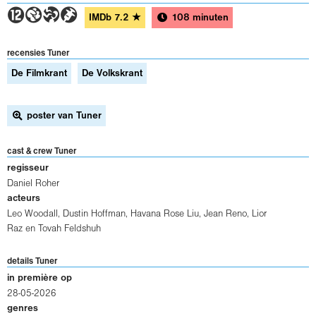
4GTH
IMDb
7.2
★
108 minuten
recensies Tuner
De Filmkrant
De Volkskrant
poster van Tuner
cast & crew Tuner
regisseur
Daniel Roher
acteurs
Leo Woodall
,
Dustin Hoffman
,
Havana Rose Liu
,
Jean Reno
,
Lior
Raz
en
Tovah Feldshuh
details Tuner
in première op
28-05-2026
genres