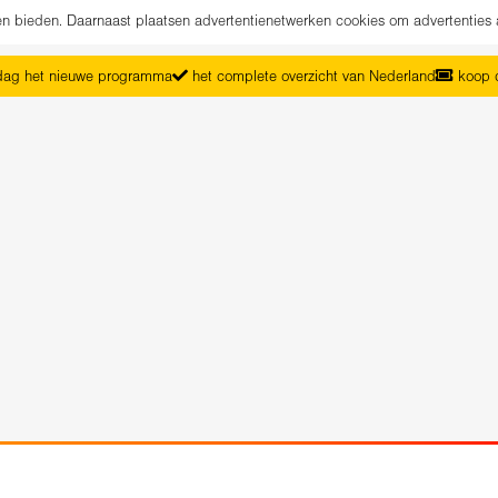
nen bieden. Daarnaast plaatsen advertentienetwerken cookies om advertenties 
ag het nieuwe programma
het complete overzicht van Nederland
koop d