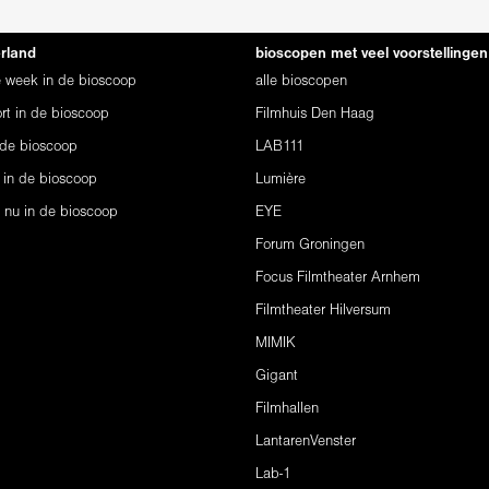
erland
bioscopen met veel voorstellingen
ze week in de bioscoop
alle bioscopen
rt in de bioscoop
Filmhuis Den Haag
 de bioscoop
LAB111
 in de bioscoop
Lumière
s nu in de bioscoop
EYE
Forum Groningen
Focus Filmtheater Arnhem
Filmtheater Hilversum
MIMIK
Gigant
Filmhallen
LantarenVenster
Lab-1