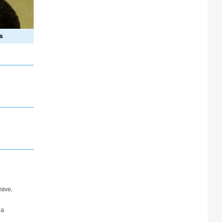
s
nsve
,
ia