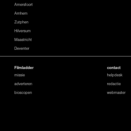
Amersfoort
Arnhem
Zutphen
Hilversum
Maastricht
Deventer
Filmladder
contact
missie
helpdesk
adverteren
redactie
bioscopen
webmaster