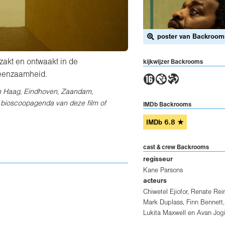
poster van Backroom
zakt en ontwaakt in de
kijkwijzer Backrooms
6GT
 eenzaamheid.
en Haag, Eindhoven, Zaandam,
e bioscoopagenda van deze film of
IMDb Backrooms
IMDb
6.8
★
cast & crew Backrooms
regisseur
Kane Parsons
acteurs
Chiwetel Ejiofor
,
Renate Rei
Mark Duplass
,
Finn Bennett
,
Lukita Maxwell
en
Avan Jog