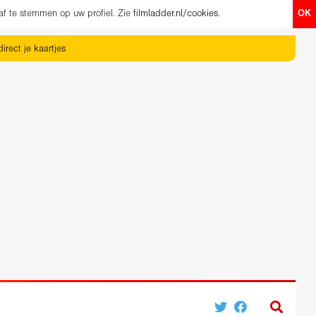
af te stemmen op uw profiel. Zie
filmladder.nl/cookies
.
OK
irect je kaartjes