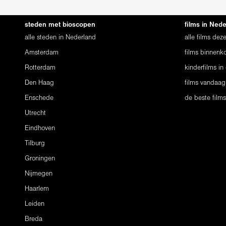
steden met bioscopen
films in Ned
alle steden in Nederland
alle films de
Amsterdam
films binnenko
Rotterdam
kinderfilms in
Den Haag
films vandaag
Enschede
de beste film
Utrecht
Eindhoven
Tilburg
Groningen
Nijmegen
Haarlem
Leiden
Breda