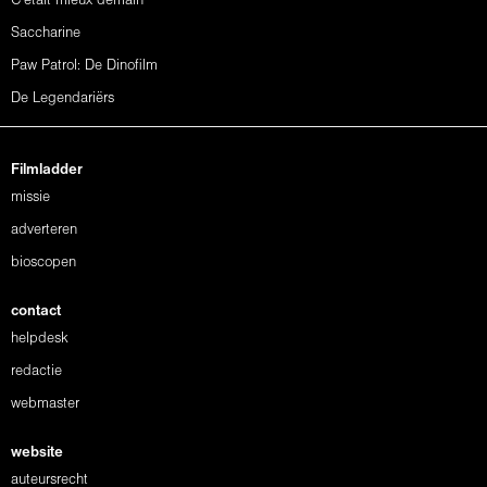
C'était mieux demain
Saccharine
Paw Patrol: De Dinofilm
De Legendariërs
Filmladder
missie
adverteren
bioscopen
contact
helpdesk
redactie
webmaster
website
auteursrecht