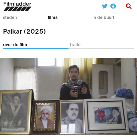
steden
films
in de buurt
Paikar (2025)
over de film
trailer