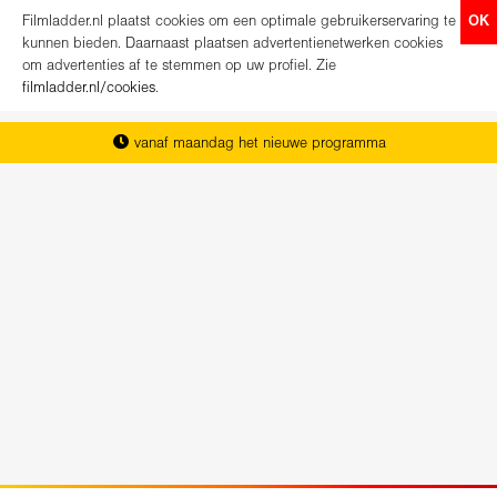
Filmladder.nl plaatst cookies om een optimale gebruikerservaring te
OK
kunnen bieden. Daarnaast plaatsen advertentienetwerken cookies
om advertenties af te stemmen op uw profiel. Zie
filmladder.nl/cookies
.
vanaf maandag het nieuwe programma
het complete overzicht van Nederland
koop direct je kaartjes