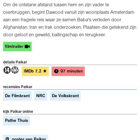
Om de ontstane afstand tussen hem en zijn vader te
overbruggen, begint Dawood vanuit zijn woonplaats Amsterdam
aan een fragiele reis waar ze samen Baba's verleden door
Afghanistan, Iran en Irak onderzoeken. Plaatsen die getekend zijn
door geloof en geweld, ballingschap en terugkeer.
filmtrailer
details Paikar
5A
IMDb
7.2
★
97 minuten
recensies Paikar
De Filmkrant
NRC
De Volkskrant
kijk Paikar online
Pathe Thuis
poster van Paikar