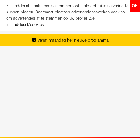
Filmladder.nl plaatst cookies om een optimale gebruikerservaring te
OK
kunnen bieden. Daarnaast plaatsen advertentienetwerken cookies
om advertenties af te stemmen op uw profiel. Zie
filmladder.nl/cookies
.
vanaf maandag het nieuwe programma
het complete overzicht van Nederland
koop direct je kaartjes