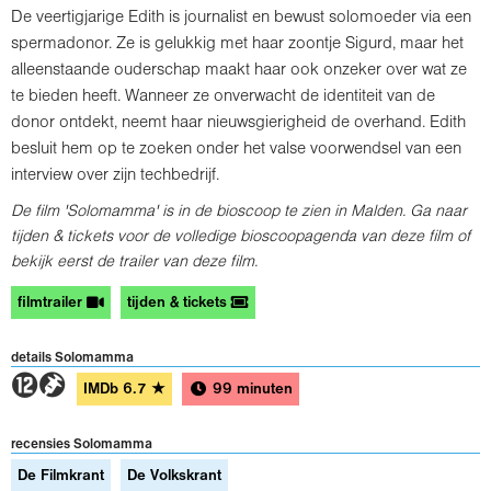
De veertigjarige Edith is journalist en bewust solomoeder via een
spermadonor. Ze is gelukkig met haar zoontje Sigurd, maar het
alleenstaande ouderschap maakt haar ook onzeker over wat ze
te bieden heeft. Wanneer ze onverwacht de identiteit van de
donor ontdekt, neemt haar nieuwsgierigheid de overhand. Edith
besluit hem op te zoeken onder het valse voorwendsel van een
interview over zijn techbedrijf.
De film 'Solomamma' is in de bioscoop te zien in Malden. Ga naar
tijden & tickets voor de volledige bioscoopagenda van deze film of
bekijk eerst de trailer van deze film.
filmtrailer
tijden & tickets
details Solomamma
4H
IMDb
6.7
★
99 minuten
recensies Solomamma
De Filmkrant
De Volkskrant