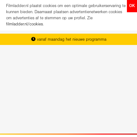
Filmladder.nl plaatst cookies om een optimale gebruikerservaring te
OK
kunnen bieden. Daarnaast plaatsen advertentienetwerken cookies
om advertenties af te stemmen op uw profiel. Zie
filmladder.nl/cookies
.
vanaf maandag het nieuwe programma
het complete overzicht van Nederland
koop direct je kaartjes