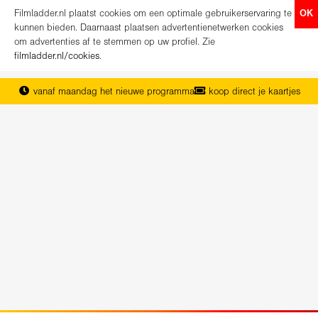
Filmladder.nl plaatst cookies om een optimale gebruikerservaring te
OK
kunnen bieden. Daarnaast plaatsen advertentienetwerken cookies
om advertenties af te stemmen op uw profiel. Zie
filmladder.nl/cookies
.
vanaf maandag het nieuwe programma
koop direct je kaartjes
het complete overzicht van Nederland