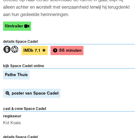
alleen achter en worstelt met eenzaamheid terwijl hij terugdenkt
aan hun gedeelde herinneringen.
filmtrailer
details Space Cadet
2A
IMDb
7.1
★
86 minuten
kijk Space Cadet online
Pathe Thuis
poster van Space Cadet
cast & crew Space Cadet
regisseur
Kid Koala
details Space Cadet