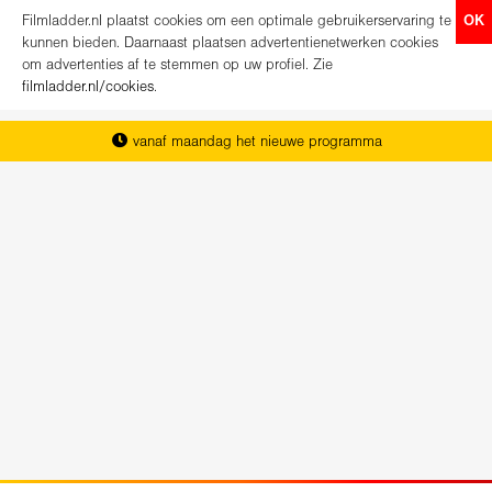
Filmladder.nl plaatst cookies om een optimale gebruikerservaring te
OK
kunnen bieden. Daarnaast plaatsen advertentienetwerken cookies
om advertenties af te stemmen op uw profiel. Zie
filmladder.nl/cookies
.
vanaf maandag het nieuwe programma
het complete overzicht van Nederland
koop direct je kaartjes