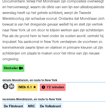
Documentaire: terwijl Piet Mondriaan zijn composities overweegt
en heroverweegt, waarin de dikte van een lijn een allesbepalende
weerslag heeft op het gehele schilderij, werpt de Tweede
Wereldoorlog zijn schaduw vooruit. Ondanks dat Mondriaan zich
bewust is van het dreigende gevaar weifelt hij en stelt zijn vertrek
naar New York uit om door te blijven werken aan zijn schilderijen.
Pas als de grond hem te heet onder de voeten wordt, vertrekt hij
impulsief. Na aankomst in New York verdwijnen de voorheen zo
kenmerkende zwarte lijnen en vlakken in primaire kleuren uit zijn
schilderijen om plaats te maken voor het ritme van zijn nieuwe
omgeving.
filmtrailer
details Mondria(a)n, en route to New York
3A
IMDb
6.1
★
72 minuten
recensies Mondria(a)n, en route to New York
De Filmkrant
NRC
De Volkskrant