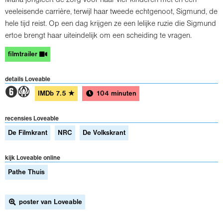
Maria jongleert de zorg voor haar vier kinderen met en een
veeleisende carrière, terwijl haar tweede echtgenoot, Sigmund, de
hele tijd reist. Op een dag krijgen ze een lelijke ruzie die Sigmund
ertoe brengt haar uiteindelijk om een ​​scheiding te vragen.
filmtrailer
details Loveable
2A
IMDb
7.5
★
104 minuten
recensies Loveable
De Filmkrant
NRC
De Volkskrant
kijk Loveable online
Pathe Thuis
poster van Loveable