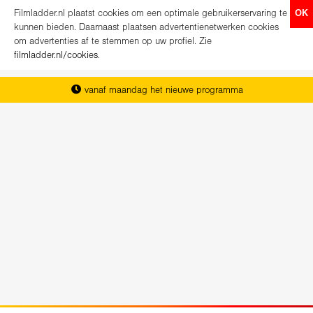
Filmladder.nl plaatst cookies om een optimale gebruikerservaring te
OK
kunnen bieden. Daarnaast plaatsen advertentienetwerken cookies
om advertenties af te stemmen op uw profiel. Zie
filmladder.nl/cookies
.
vanaf maandag het nieuwe programma
het complete overzicht van Nederland
koop direct je kaartjes