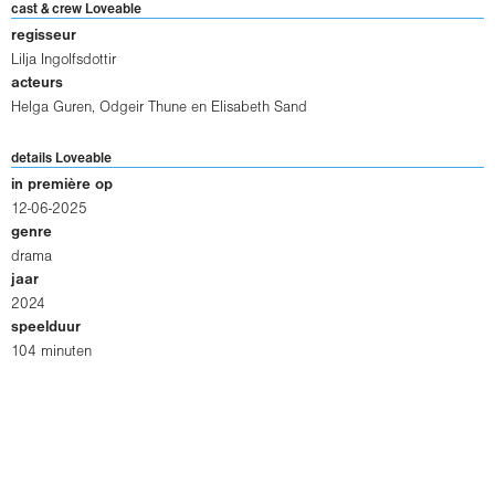
cast & crew Loveable
regisseur
Lilja Ingolfsdottir
acteurs
Helga Guren
,
Odgeir Thune
en
Elisabeth Sand
details Loveable
in première op
12-06-2025
genre
drama
jaar
2024
speelduur
104 minuten