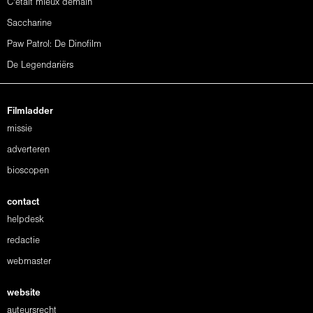
C'était mieux demain
Saccharine
Paw Patrol: De Dinofilm
De Legendariërs
Filmladder
missie
adverteren
bioscopen
contact
helpdesk
redactie
webmaster
website
auteursrecht