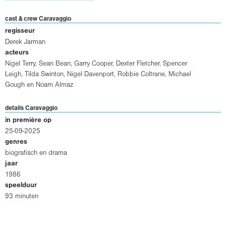
cast & crew Caravaggio
regisseur
Derek Jarman
acteurs
Nigel Terry
,
Sean Bean
,
Garry Cooper
,
Dexter Fletcher
,
Spencer
Leigh
,
Tilda Swinton
,
Nigel Davenport
,
Robbie Coltrane
,
Michael
Gough
en
Noam Almaz
details Caravaggio
in première op
25-09-2025
genres
biografisch en drama
jaar
1986
speelduur
93 minuten