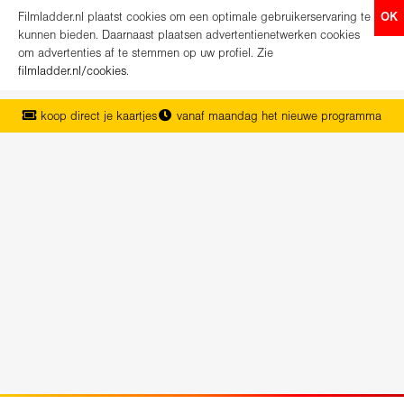
Filmladder.nl plaatst cookies om een optimale gebruikerservaring te
OK
kunnen bieden. Daarnaast plaatsen advertentienetwerken cookies
om advertenties af te stemmen op uw profiel. Zie
filmladder.nl/cookies
.
koop direct je kaartjes
vanaf maandag het nieuwe programma
het complete overzicht van Nederland