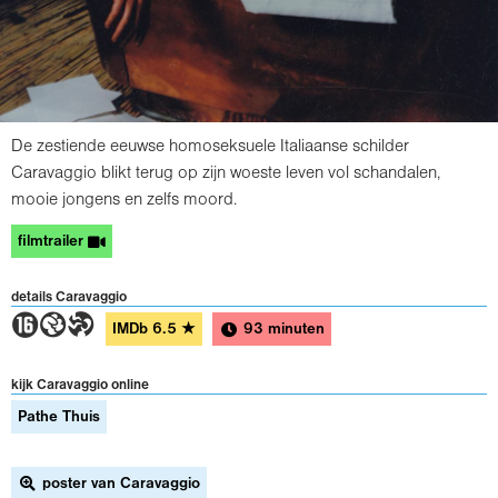
De zestiende eeuwse homoseksuele Italiaanse schilder
Caravaggio blikt terug op zijn woeste leven vol schandalen,
mooie jongens en zelfs moord.
filmtrailer
details Caravaggio
6GT
IMDb
6.5
★
93 minuten
kijk Caravaggio online
Pathe Thuis
poster van Caravaggio