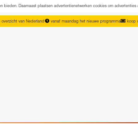
nen bieden. Daarnaast plaatsen advertentienetwerken cookies om advertenties 
 overzicht van Nederland
vanaf maandag het nieuwe programma
koop d