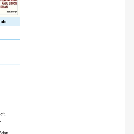
uate
oft
,
,
Brian