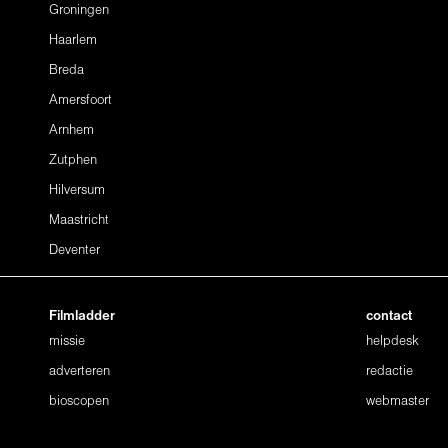
Groningen
Haarlem
Breda
Amersfoort
Arnhem
Zutphen
Hilversum
Maastricht
Deventer
Filmladder
contact
missie
helpdesk
adverteren
redactie
bioscopen
webmaster