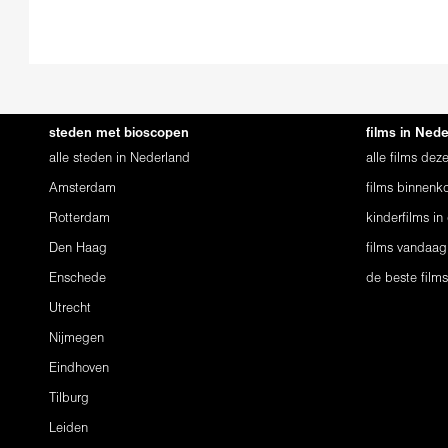
steden met bioscopen
films in Ned
alle steden in Nederland
alle films de
Amsterdam
films binnenko
Rotterdam
kinderfilms in
Den Haag
films vandaag
Enschede
de beste film
Utrecht
Nijmegen
Eindhoven
Tilburg
Leiden