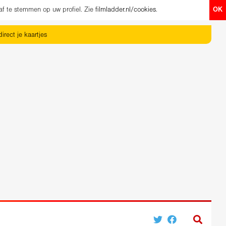
af te stemmen op uw profiel. Zie
filmladder.nl/cookies
.
OK
irect je kaartjes