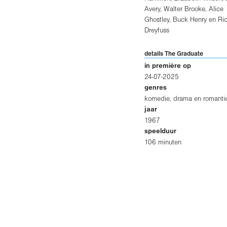
Avery
,
Walter Brooke
,
Alice
Ghostley
,
Buck Henry
en
Ri
Dreyfuss
details The Graduate
in première op
24-07-2025
genres
komedie, drama en romanti
jaar
1967
speelduur
106 minuten