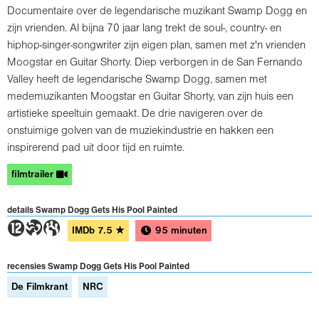
Documentaire over de legendarische muzikant Swamp Dogg en
zijn vrienden. Al bijna 70 jaar lang trekt de soul-, country- en
hiphop-singer-songwriter zijn eigen plan, samen met z'n vrienden
Moogstar en Guitar Shorty. Diep verborgen in de San Fernando
Valley heeft de legendarische Swamp Dogg, samen met
medemuzikanten Moogstar en Guitar Shorty, van zijn huis een
artistieke speeltuin gemaakt. De drie navigeren over de
onstuimige golven van de muziekindustrie en hakken een
inspirerend pad uit door tijd en ruimte.
filmtrailer
details Swamp Dogg Gets His Pool Painted
4TD
IMDb
7.5
★
95 minuten
recensies Swamp Dogg Gets His Pool Painted
De Filmkrant
NRC