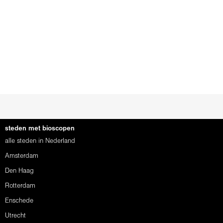
steden met bioscopen
alle steden in Nederland
Amsterdam
Den Haag
Rotterdam
Enschede
Utrecht