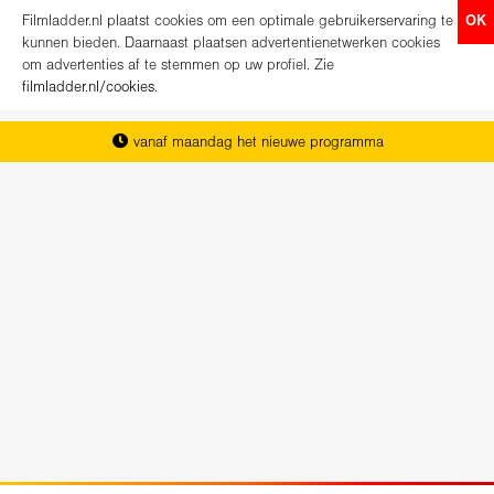
Filmladder.nl plaatst cookies om een optimale gebruikerservaring te
OK
kunnen bieden. Daarnaast plaatsen advertentienetwerken cookies
om advertenties af te stemmen op uw profiel. Zie
filmladder.nl/cookies
.
vanaf maandag het nieuwe programma
het complete overzicht van Nederland
koop direct je kaartjes