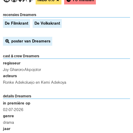
IMDb
6.0
★
78 minuten
recensies Dreamers
De Filmkrant
De Volkskrant
poster van Dreamers
cast & crew Dreamers
regisseur
Joy Gharoro-Akpojotor
acteurs
Ronke Adekoluejo
en
Kemi Adekoya
details Dreamers
in première op
02-07-2026
genre
drama
jaar