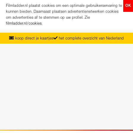
Filmladder.nl plaatst cookies om een optimale gebruikerservaring te
OK
kunnen bieden. Daarnaast plaatsen advertentienetwerken cookies
om advertenties af te stemmen op uw profiel. Zie
filmladder.nl/cookies
.
koop direct je kaartjes
het complete overzicht van Nederland
vanaf maandag het nieuwe programma