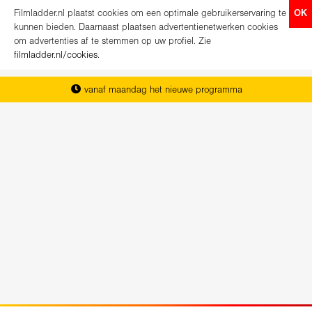
Filmladder.nl plaatst cookies om een optimale gebruikerservaring te
OK
kunnen bieden. Daarnaast plaatsen advertentienetwerken cookies
om advertenties af te stemmen op uw profiel. Zie
filmladder.nl/cookies
.
vanaf maandag het nieuwe programma
het complete overzicht van Nederland
koop direct je kaartjes