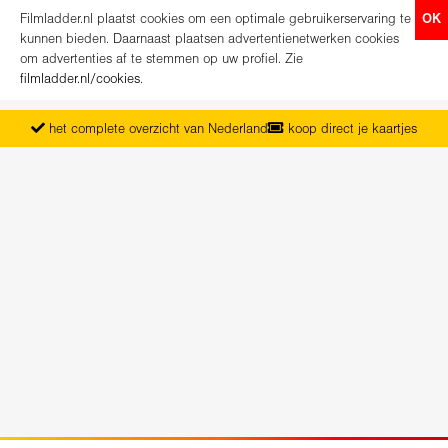
Filmladder.nl plaatst cookies om een optimale gebruikerservaring te
OK
kunnen bieden. Daarnaast plaatsen advertentienetwerken cookies
om advertenties af te stemmen op uw profiel. Zie
filmladder.nl/cookies
.
het complete overzicht van Nederland
koop direct je kaartjes
vanaf maandag het nieuwe programma