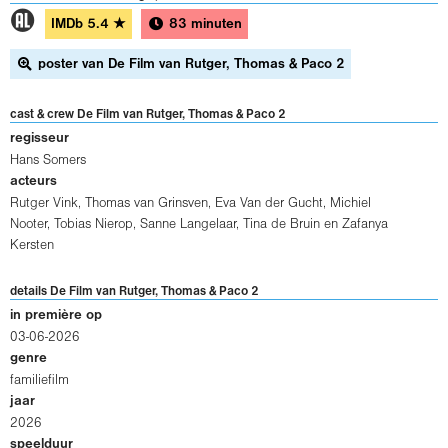
1
IMDb
5.4
★
83 minuten
poster van De Film van Rutger, Thomas & Paco 2
cast & crew De Film van Rutger, Thomas & Paco 2
regisseur
Hans Somers
acteurs
Rutger Vink
,
Thomas van Grinsven
,
Eva Van der Gucht
,
Michiel
Nooter
,
Tobias Nierop
,
Sanne Langelaar
,
Tina de Bruin
en
Zafanya
Kersten
details De Film van Rutger, Thomas & Paco 2
in première op
03-06-2026
genre
familiefilm
jaar
2026
speelduur