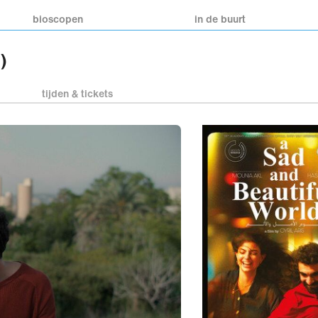
bioscopen
in de buurt
)
tijden & tickets