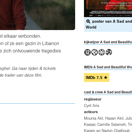
poster van A Sad and 
World
et elkaar verbonden.
kijkwijzer A Sad and Beautifu
en of ze een gezin in Libanon
4GAT
 de zich ontvouwende tragedies
IMDb A Sad and Beautiful Wo
eghel. Ga naar tijden & tickets
 trailer van deze film.
IMDb
7.5
★
cast & crew A Sad and Beauti
regisseur
Cyril Aris
acteurs
Mounia Akl
,
Hasan Akil
,
Juli
Kassar
,
Camille Salameh
,
Ti
Karam
en
Nadyn Chalhoub