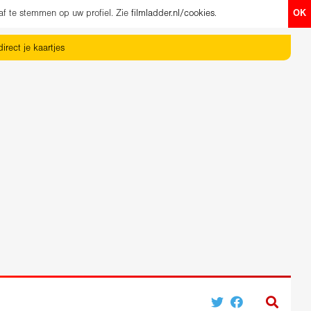
af te stemmen op uw profiel. Zie
filmladder.nl/cookies
.
OK
irect je kaartjes