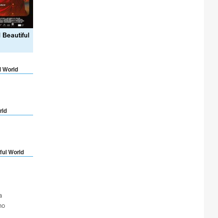
Beautiful
l World
rld
ful World
a
no