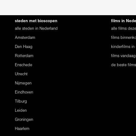
steden met bioscopen
films in Ned
alle steden in Nederland
alle films de
Amsterdam
films binnenko
Den Haag
kinderfilms in
Rotterdam
films vandaag
Enschede
de beste film
Utrecht
Nijmegen
Eindhoven
Tilburg
Leiden
Groningen
Haarlem