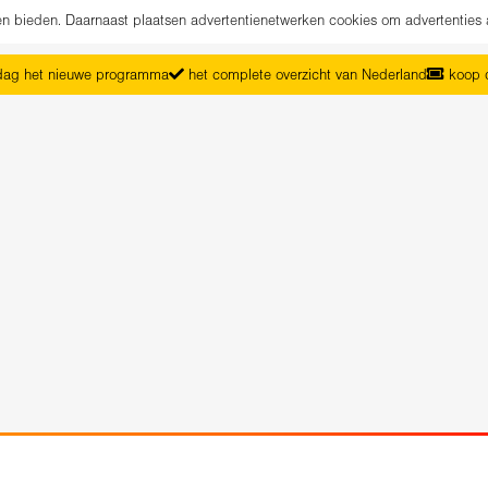
nen bieden. Daarnaast plaatsen advertentienetwerken cookies om advertenties 
ag het nieuwe programma
het complete overzicht van Nederland
koop d