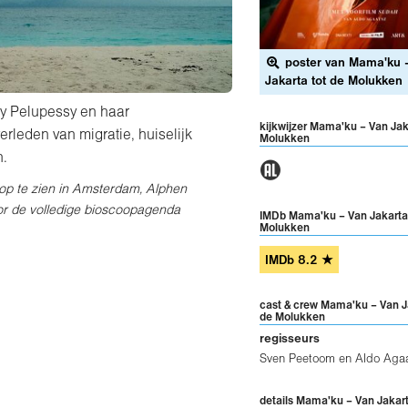
poster van Mama'ku 
Jakarta tot de Molukken
ey Pelupessy en haar
kijkwijzer Mama'ku – Van Jak
leden van migratie, huiselijk
Molukken
n.
1
oop te zien in Amsterdam, Alphen
oor de volledige bioscoopagenda
IMDb Mama'ku – Van Jakarta 
Molukken
IMDb
8.2
★
cast & crew Mama'ku – Van J
de Molukken
regisseurs
Sven Peetoom
en
Aldo Aga
details Mama'ku – Van Jakart