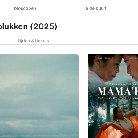
bioscopen
in de buurt
olukken (2025)
tijden & tickets