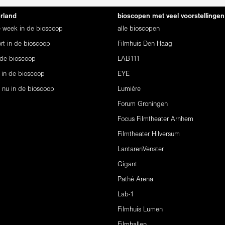
erland
bioscopen met veel voorstellingen
ze week in de bioscoop
alle bioscopen
rt in de bioscoop
Filmhuis Den Haag
 de bioscoop
LAB111
 in de bioscoop
EYE
s nu in de bioscoop
Lumière
Forum Groningen
Focus Filmtheater Arnhem
Filmtheater Hilversum
LantarenVenster
Gigant
Pathé Arena
Lab-1
Filmhuis Lumen
Filmhallen