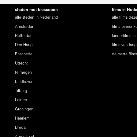
steden met bioscopen
films in Ned
alle steden in Nederland
alle films de
Amsterdam
films binnenko
Rotterdam
kinderfilms in
Den Haag
films vandaag
Enschede
de beste film
Utrecht
Nijmegen
Eindhoven
Tilburg
Leiden
Groningen
Haarlem
Breda
Amersfoort