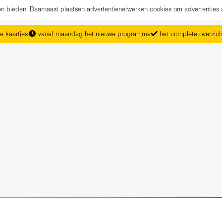
nen bieden. Daarnaast plaatsen advertentienetwerken cookies om advertenties 
e kaartjes
vanaf maandag het nieuwe programma
het complete overzic