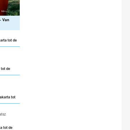
– Van
arta tot de
tot de
akarta tot
atsz
a tot de