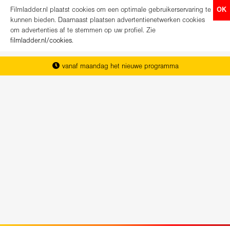
Filmladder.nl plaatst cookies om een optimale gebruikerservaring te
OK
kunnen bieden. Daarnaast plaatsen advertentienetwerken cookies
om advertenties af te stemmen op uw profiel. Zie
filmladder.nl/cookies
.
vanaf maandag het nieuwe programma
het complete overzicht van Nederland
koop direct je kaartjes