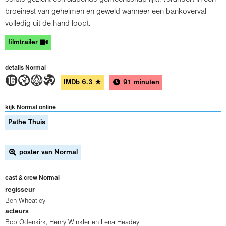
broeinest van geheimen en geweld wanneer een bankoverval
volledig uit de hand loopt.
filmtrailer
details Normal
6GAT
IMDb
6.3
★
91 minuten
kijk Normal online
Pathe Thuis
poster van Normal
cast & crew Normal
regisseur
Ben Wheatley
acteurs
Bob Odenkirk
,
Henry Winkler
en
Lena Headey