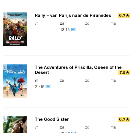
Rally – van Parijs naar de Piramides
6.7★
vr
za
zo
ma
...
13:15
...
...
The Adventures of Priscilla, Queen of the
Desert
7.5★
vr
za
zo
ma
21:15
...
...
...
The Good Sister
6.7★
vr
za
zo
ma