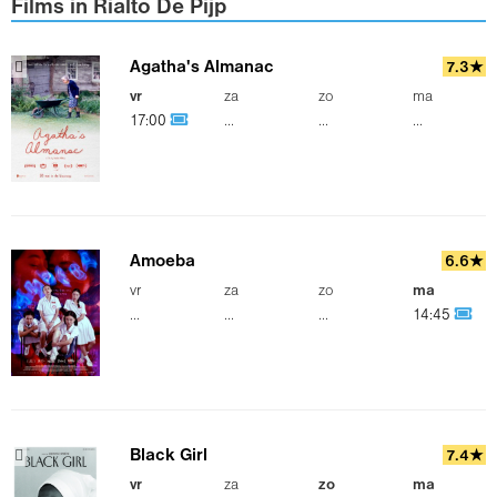
Films in Rialto De Pijp
Agatha's Almanac
7.3★
vr
za
zo
ma
17:00
...
...
...
Amoeba
6.6★
vr
za
zo
ma
...
...
...
14:45
Black Girl
7.4★
vr
za
zo
ma