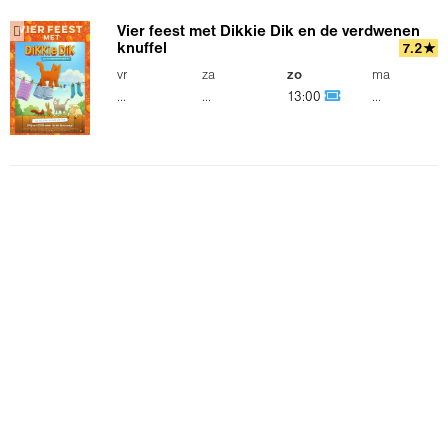
Vier feest met Dikkie Dik en de verdwenen
knuffel
7.2★
vr
za
zo
ma
...
...
13:00
...