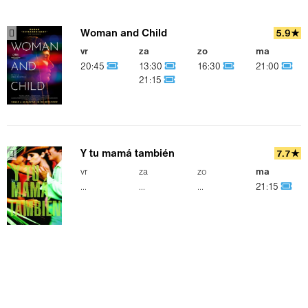
Woman and Child
5.9★
vr
za
zo
ma
20:45
13:30
16:30
21:00
21:15
Y tu mamá también
7.7★
vr
za
zo
ma
...
...
...
21:15