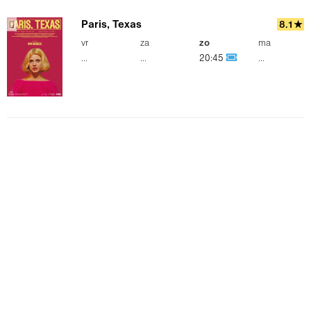
Paris, Texas
8.1★
vr
za
zo
ma
...
...
20:45
...