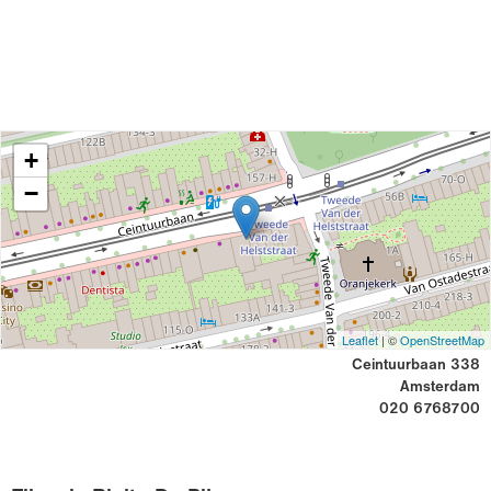
+
−
Leaflet
| ©
OpenStreetMap
Ceintuurbaan 338
Amsterdam
020 6768700