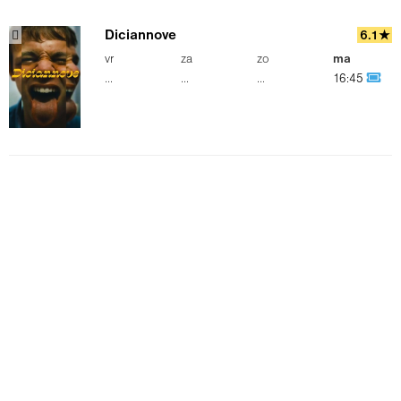
Diciannove
6.1★
vr
za
zo
ma
...
...
...
16:45