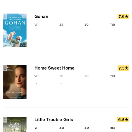
Gohan
7.6★
vr
za
zo
ma
...
...
...
...
Home Sweet Home
7.5★
vr
za
zo
ma
...
...
...
...
Little Trouble Girls
6.5★
vr
za
zo
ma