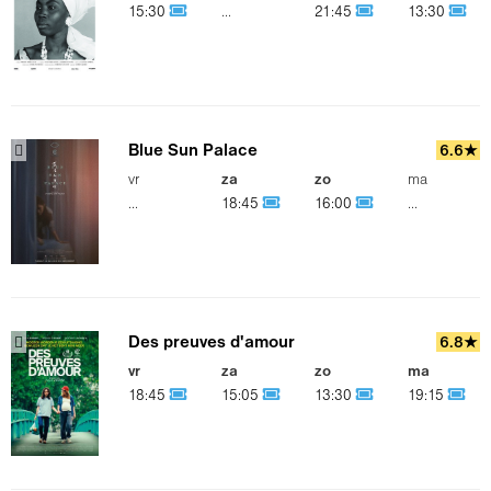
15:30
...
21:45
13:30
Blue Sun Palace
6.6★
vr
za
zo
ma
...
18:45
16:00
...
Des preuves d'amour
6.8★
vr
za
zo
ma
18:45
15:05
13:30
19:15