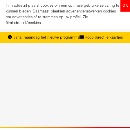
Filmladder.nl plaatst cookies om een optimale gebruikerservaring te
OK
kunnen bieden. Daarnaast plaatsen advertentienetwerken cookies
om advertenties af te stemmen op uw profiel. Zie
filmladder.nl/cookies
.
vanaf maandag het nieuwe programma
koop direct je kaartjes
het complete overzicht van Nederland