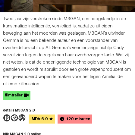
Twee jaar zijn verstreken sinds M3GAN, een hoogstandje in de
kunstmatige intelligentie, vernietigd is, nadat ze uit eigen
beweging aan het moorden was geslagen. M3GAN’s uitvinder
Gemma is nu een bekende auteur en een voorstander van
overheidstoezicht op AI. Gemma’s veertienjarige nichtje Cady
verzet zich tegen de regels van haar overbezorgde tante. Wat zij
niet weten, is dat de onderliggende technologie van M3GAN is
gestolen en wordt misbruikt door een grote wapenproducent om
een geavanceerd wapen te maken voor het leger: Amelia, de
ultieme killer-spion.
filmtrailer
details M3GAN 2.0
6GT
IMDb
6.0
★
120 minuten
kijk M3GAN 2.0 online