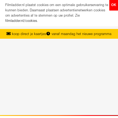
Filmladder.nl plaatst cookies om een optimale gebruikerservaring te
OK
kunnen bieden. Daarnaast plaatsen advertentienetwerken cookies
om advertenties af te stemmen op uw profiel. Zie
filmladder.nl/cookies
.
koop direct je kaartjes
vanaf maandag het nieuwe programma
het complete overzicht van Nederland