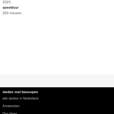
2023
speelduur
260 minuten
steden met bioscopen
alle steden in Nederland
Amsterdam
Den Haag