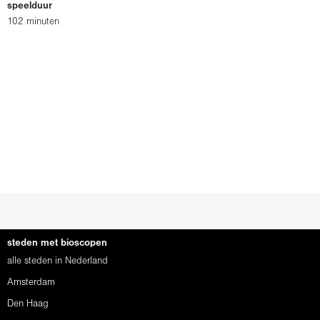
speelduur
102 minuten
steden met bioscopen
alle steden in Nederland
Amsterdam
Den Haag