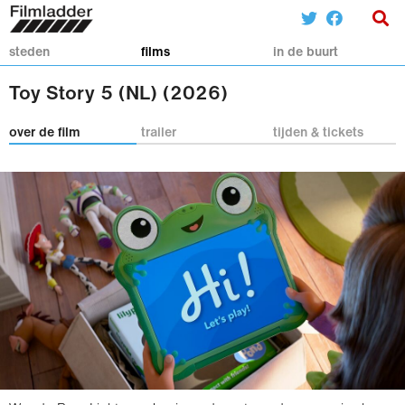
steden
films
in de buurt
Toy Story 5 (NL) (2026)
over de film
trailer
tijden & tickets