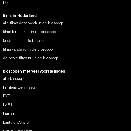
Delft
films in Nederland
alle films deze week in de bioscoop
films binnenkort in de bioscoop
kinderfilms in de bioscoop
films vandaag in de bioscoop
de beste films nu in de bioscoop
bioscopen met veel voorstellingen
alle bioscopen
Filmhuis Den Haag
EYE
LAB111
Lumière
LantarenVenster